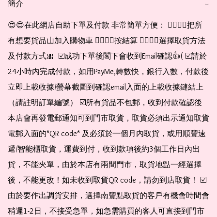
簡介
−
😍😍在此網店自助下單及付款 非常簡單方便： 👉🏻👉🏻把所
有想要貨品山加入購物車 👉🏻👉🏻按結算 👉🏻👉🏻選擇取貨方法
及付款方式🎀  ☑️成功下單後閣下會收到Email確認👍( ☑️請於
24小時內完成付款，如用PayMe,轉數快，銀行入數，付款後
立即上載收據/螢幕截圖到確認email入面的上載收據鏈結上
（請註明訂單編號） ☑️所有貨品不包郵，收到付款確認後
本店會再發電郵通知可到門市取貨，取貨必須出示通知取貨
電郵入面的*QR code* 及必須於一個月內取貨，或用順豐速
遞/智能櫃取貨，運費到付，收到款項後約3個工作日內出
貨，不能夾單，由於本店有兩間門市，取貨地點一經選擇
後，不能更改！如未收到取貨QR code，請勿到店取貨！ ☑️
由於要作出調貨安排，選擇南豐點取貨的客戶有機會時間會
稍遲1-2日，不接受急單，如急需購買的客人可直接到門市