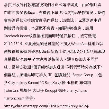
購買 ☑️收到付款確認後我們才正式落單留貨，由於網店與
門市同步發售商品，有機會下單後出現貨品缺貨情況，我們
會聯絡通知安排缺貨商品作退款，請體諒！ ☑️運送途中遇
到貨品有損壞，本店概不負責 ⭐️如要聯絡查詢，請用
Facebook inbox或直接按頁面即時通訊按鈕 ，或可致電 
2110 1519  🎉夏娃兒誠意邀請閣下加入WhatsApp群組👍以
便獲得獨家特選優惠💥每日新貨上架消息💥預訂產品資訊💥
直播最新消息❤️ 💕大家可以按個人卡通喜好加入不同群
組，當然亦歡迎4個群組都加入👏🏻 🌸我們暫時分為以下4
個群組，按連結即可加入 👇🏻  1️⃣夏娃兒 -Sanrio Group （包
括Kitty melody Kuromi PC Sam Xo 水怪 玉桂狗 布甸狗 
Twinstars 馬騮仔 大口仔 Keroppi 鴨仔 cherrychums 
marroncream 等等）  
https://chat.whatsapp.com/CPK9Ej2mqtm2ri8IyuKAWj?