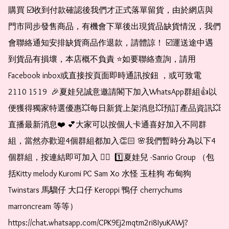
購買 ☑️收到付款確認後我們才正式落單留貨，由於網店與
門市同步發售商品，有機會下單後出現貨品缺貨情況，我們
會聯絡通知安排缺貨商品作退款，請體諒！ ☑️運送途中遇
到貨品有損壞，本店概不負責 ⭐️如要聯絡查詢，請用
Facebook inbox或直接按頁面即時通訊按鈕 ，或可致電 
2110 1519  🎉夏娃兒誠意邀請閣下加入WhatsApp群組👍以
便獲得獨家特選優惠💥每日新貨上架消息💥預訂產品資訊💥
直播最新消息❤️ 💕大家可以按個人卡通喜好加入不同群
組，當然亦歡迎4個群組都加入👏🏻 🌸我們暫時分為以下4
個群組，按連結即可加入 👇🏻  1️⃣夏娃兒 -Sanrio Group （包
括Kitty melody Kuromi PC Sam Xo 水怪 玉桂狗 布甸狗 
Twinstars 馬騮仔 大口仔 Keroppi 鴨仔 cherrychums 
marroncream 等等）  
https://chat.whatsapp.com/CPK9Ej2mqtm2ri8IyuKAWj?