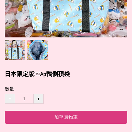
日本限定版￼Ap鴨側孭袋
數量
−
+
加至購物車