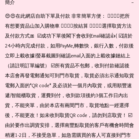
簡介
−
😍😍在此網店自助下單及付款 非常簡單方便： 👉🏻👉🏻把所
有想要貨品山加入購物車 👉🏻👉🏻按結算 👉🏻👉🏻選擇取貨方法
及付款方式🎀  ☑️成功下單後閣下會收到Email確認👍( ☑️請於
24小時內完成付款，如用PayMe,轉數快，銀行入數，付款後
立即上載收據/螢幕截圖到確認email入面的上載收據鏈結上
（請註明訂單編號） ☑️所有貨品不包郵，收到付款確認後
本店會再發電郵通知可到門市取貨，取貨必須出示通知取貨
電郵入面的*QR code* 及必須於一個月內取貨，或用順豐速
遞/智能櫃取貨，運費到付，收到款項後約3個工作日內出
貨，不能夾單，由於本店有兩間門市，取貨地點一經選擇
後，不能更改！如未收到取貨QR code，請勿到店取貨！ ☑️
由於要作出調貨安排，選擇南豐點取貨的客戶有機會時間會
稍遲1-2日，不接受急單，如急需購買的客人可直接到門市