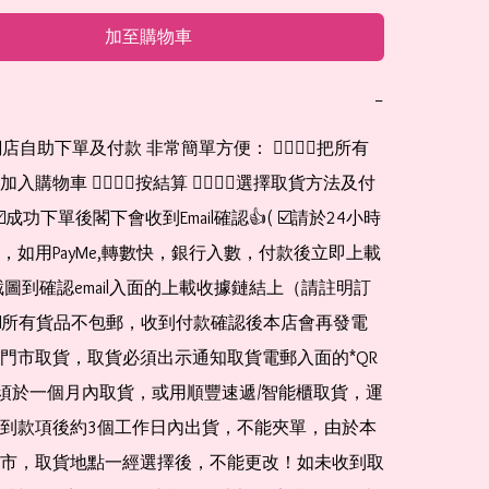
加至購物車
−
網店自助下單及付款 非常簡單方便： 👉🏻👉🏻把所有
購物車 👉🏻👉🏻按結算 👉🏻👉🏻選擇取貨方法及付
☑️成功下單後閣下會收到Email確認👍( ☑️請於24小時
，如用PayMe,轉數快，銀行入數，付款後立即上載
截圖到確認email入面的上載收據鏈結上（請註明訂
☑️所有貨品不包郵，收到付款確認後本店會再發電
門市取貨，取貨必須出示通知取貨電郵入面的*QR 
 及必須於一個月內取貨，或用順豐速遞/智能櫃取貨，運
到款項後約3個工作日內出貨，不能夾單，由於本
市，取貨地點一經選擇後，不能更改！如未收到取