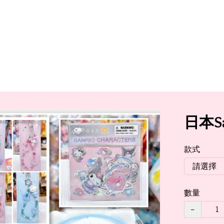
日本S
款式
數量
−