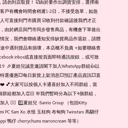
de，請勿到店取貨！ ☑️由於要作出調貨安排，選擇南
客戶有機會時間會稍遲1-2日，不接受急單，如急
人可直接到門市購買 ☑️收到付款確認後我們才正
，由於網店與門市同步發售商品，有機會下單後出
情況，我們會聯絡通知安排缺貨商品作退款，請體
運送途中遇到貨品有損壞，本店概不負責 ⭐️如要聯絡查
cebook inbox或直接按頁面即時通訊按鈕 ，或可致
1519  🎉夏娃兒誠意邀請閣下加入WhatsApp群組👍以
特選優惠💥每日新貨上架消息💥預訂產品資訊💥直
❤️ 💕大家可以按個人卡通喜好加入不同群組，當
個群組都加入👏🏻 🌸我們暫時分為以下4個群組，
🏻  1️⃣夏娃兒 -Sanrio Group （包括Kitty 
romi PC Sam Xo 水怪 玉桂狗 布甸狗 Twinstars 馬騮仔 
pi 鴨仔 cherrychums marroncream 等等）  