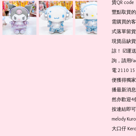
貨QR co
豐點取貨的
需購買的客
式落單留貨
現貨品缺貨
諒！ ☑️
詢，請用Fa
電 2110 
便獲得獨家
播最新消息
然亦歡迎4
按連結即可加入 
melody Ku
大口仔 Kerop