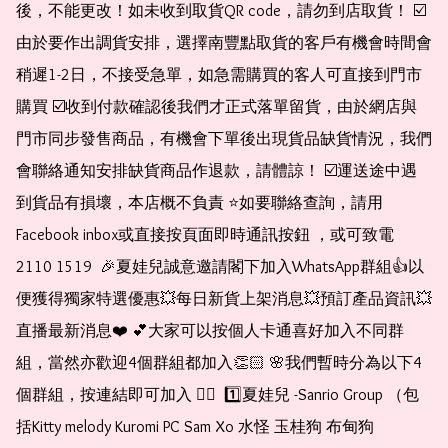
後，不能更改！如未收到取貨QR code，請勿到店取貨！ ☑️
由於要作出調貨安排，選擇南豐點取貨的客戶有機會時間會
稍遲1-2日，不接受急單，如急需購買的客人可直接到門市
購買 ☑️收到付款確認後我們才正式落單留貨，由於網店與
門市同步發售商品，有機會下單後出現貨品缺貨情況，我們
會聯絡通知安排缺貨商品作退款，請體諒！ ☑️運送途中遇
到貨品有損壞，本店概不負責 ⭐️如要聯絡查詢，請用
Facebook inbox或直接按頁面即時通訊按鈕 ，或可致電 
2110 1519  🎉夏娃兒誠意邀請閣下加入WhatsApp群組👍以
便獲得獨家特選優惠💥每日新貨上架消息💥預訂產品資訊💥
直播最新消息❤️ 💕大家可以按個人卡通喜好加入不同群
組，當然亦歡迎4個群組都加入👏🏻 🌸我們暫時分為以下4
個群組，按連結即可加入 👇🏻  1️⃣夏娃兒 -Sanrio Group （包
括Kitty melody Kuromi PC Sam Xo 水怪 玉桂狗 布甸狗 