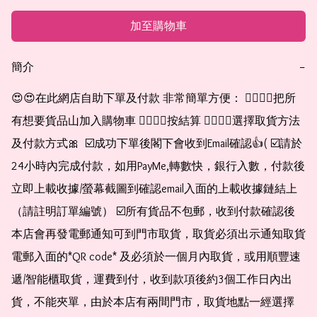
加至購物車
簡介
−
😍😍在此網店自助下單及付款 非常簡單方便： 👉🏻👉🏻把所
有想要貨品山加入購物車 👉🏻👉🏻按結算 👉🏻👉🏻選擇取貨方法
及付款方式🎀  ☑️成功下單後閣下會收到Email確認👍( ☑️請於
24小時內完成付款，如用PayMe,轉數快，銀行入數，付款後
立即上載收據/螢幕截圖到確認email入面的上載收據鏈結上
（請註明訂單編號） ☑️所有貨品不包郵，收到付款確認後
本店會再發電郵通知可到門市取貨，取貨必須出示通知取貨
電郵入面的*QR code* 及必須於一個月內取貨，或用順豐速
遞/智能櫃取貨，運費到付，收到款項後約3個工作日內出
貨，不能夾單，由於本店有兩間門市，取貨地點一經選擇