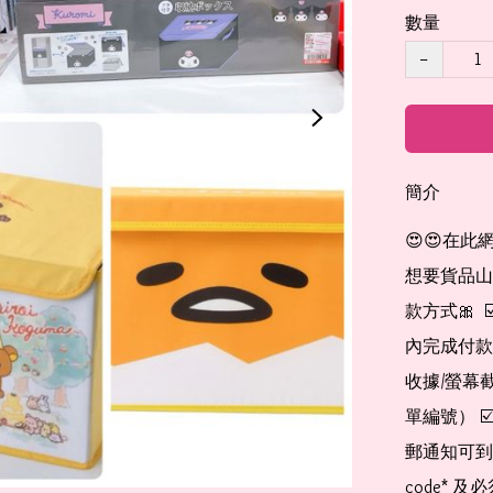
數量
−
簡介
😍😍在此
想要貨品山加入
款方式🎀  
內完成付款
收據/螢幕
單編號） 
郵通知可到
code*