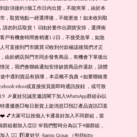
到款項後約3個工作日內出貨，不能夾單，由於本
市，取貨地點一經選擇後，不能更改！如未收到取
de，請勿到店取貨！ ☑️由於要作出調貨安排，選擇南
客戶有機會時間會稍遲1-2日，不接受急單，如急
人可直接到門市購買 ☑️收到付款確認後我們才正
，由於網店與門市同步發售商品，有機會下單後出
情況，我們會聯絡通知安排缺貨商品作退款，請體
運送途中遇到貨品有損壞，本店概不負責 ⭐️如要聯絡查
cebook inbox或直接按頁面即時通訊按鈕 ，或可致
1519  🎉夏娃兒誠意邀請閣下加入WhatsApp群組👍以
特選優惠💥每日新貨上架消息💥預訂產品資訊💥直
❤️ 💕大家可以按個人卡通喜好加入不同群組，當
個群組都加入👏🏻 🌸我們暫時分為以下4個群組，
🏻  1️⃣夏娃兒 -Sanrio Group （包括Kitty 