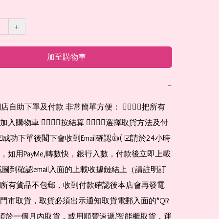
+
加至購物車
−
網店自助下單及付款 非常簡單方便： 👉🏻👉🏻把所有
購物車 👉🏻👉🏻按結算 👉🏻👉🏻選擇取貨方法及付
☑️成功下單後閣下會收到Email確認👍( ☑️請於24小時
，如用PayMe,轉數快，銀行入數，付款後立即上載
截圖到確認email入面的上載收據鏈結上（請註明訂
☑️所有貨品不包郵，收到付款確認後本店會再發電
門市取貨，取貨必須出示通知取貨電郵入面的*QR 
 及必須於一個月內取貨，或用順豐速遞/智能櫃取貨，運