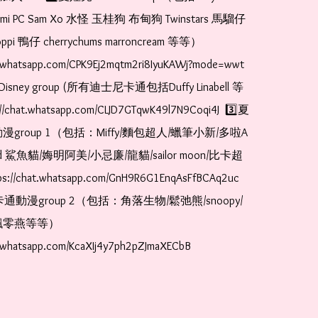
romi PC Sam Xo 水怪 玉桂狗 布甸狗 Twinstars 馬騮仔 
pi 鴨仔 cherrychums marroncream 等等）  
t.whatsapp.com/CPK9Ej2mqtm2ri8IyuKAWj?mode=wwt  
Disney group (所有迪士尼卡通包括Duffy Linabell 等
//chat.whatsapp.com/CLJD7GTqwK49l7N9Coqi4J  3️⃣夏
漫group 1（包括：Miffy/麵包超人/蠟筆小新/多啦A
and 鯊魚貓/娒明阿美/小忌廉/龍貓/sailor moon/比卡超
://chat.whatsapp.com/GnH9R6G1EnqAsFfBCAq2uc  
卡通動漫group 2（包括：角落生物/鬆弛熊/snoopy/
零燕等等）  
t.whatsapp.com/KcaXIj4y7ph2pZJmaXECbB