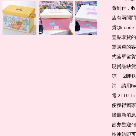
費到付，收
店有兩間門
貨QR co
豐點取貨的
需購買的客
式落單留貨
現貨品缺貨
諒！ ☑️
詢，請用Fa
電 2110 
便獲得獨家
播最新消息
然亦歡迎4
按連結即可加入 