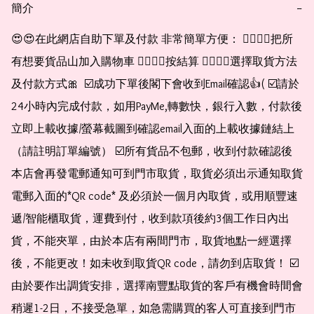
簡介
−
😍😍在此網店自助下單及付款 非常簡單方便： 👉🏻👉🏻把所
有想要貨品山加入購物車 👉🏻👉🏻按結算 👉🏻👉🏻選擇取貨方法
及付款方式🎀  ☑️成功下單後閣下會收到Email確認👍( ☑️請於
24小時內完成付款，如用PayMe,轉數快，銀行入數，付款後
立即上載收據/螢幕截圖到確認email入面的上載收據鏈結上
（請註明訂單編號） ☑️所有貨品不包郵，收到付款確認後
本店會再發電郵通知可到門市取貨，取貨必須出示通知取貨
電郵入面的*QR code* 及必須於一個月內取貨，或用順豐速
遞/智能櫃取貨，運費到付，收到款項後約3個工作日內出
貨，不能夾單，由於本店有兩間門市，取貨地點一經選擇
後，不能更改！如未收到取貨QR code，請勿到店取貨！ ☑️
由於要作出調貨安排，選擇南豐點取貨的客戶有機會時間會
稍遲1-2日，不接受急單，如急需購買的客人可直接到門市