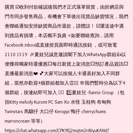
購買 ☑️收到付款確認後我們才正式落單留貨，由於網店與
門市同步發售商品，有機會下單後出現貨品缺貨情況，我們
會聯絡通知安排缺貨商品作退款，請體諒！ ☑️運送途中遇
到貨品有損壞，本店概不負責 ⭐️如要聯絡查詢，請用
Facebook inbox或直接按頁面即時通訊按鈕 ，或可致電 
2110 1519  🎉夏娃兒誠意邀請閣下加入WhatsApp群組👍以
便獲得獨家特選優惠💥每日新貨上架消息💥預訂產品資訊💥
直播最新消息❤️ 💕大家可以按個人卡通喜好加入不同群
組，當然亦歡迎4個群組都加入👏🏻 🌸我們暫時分為以下4
個群組，按連結即可加入 👇🏻  1️⃣夏娃兒 -Sanrio Group （包
括Kitty melody Kuromi PC Sam Xo 水怪 玉桂狗 布甸狗 
Twinstars 馬騮仔 大口仔 Keroppi 鴨仔 cherrychums 
marroncream 等等）  
https://chat.whatsapp.com/CPK9Ej2mqtm2ri8IyuKAWj?