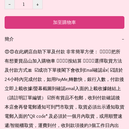
−
+
加至購物車
簡介
−
😍😍在此網店自助下單及付款 非常簡單方便： 👉🏻👉🏻把所
有想要貨品山加入購物車 👉🏻👉🏻按結算 👉🏻👉🏻選擇取貨方法
及付款方式🎀  ☑️成功下單後閣下會收到Email確認👍( ☑️請於
24小時內完成付款，如用PayMe,轉數快，銀行入數，付款後
立即上載收據/螢幕截圖到確認email入面的上載收據鏈結上
（請註明訂單編號） ☑️所有貨品不包郵，收到付款確認後
本店會再發電郵通知可到門市取貨，取貨必須出示通知取貨
電郵入面的*QR code* 及必須於一個月內取貨，或用順豐速
遞/智能櫃取貨，運費到付，收到款項後約3個工作日內出