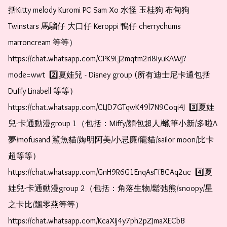
括Kitty melody Kuromi PC Sam Xo 水怪 玉桂狗 布甸狗 
Twinstars 馬騮仔 大口仔 Keroppi 鴨仔 cherrychums 
marroncream 等等）  
https://chat.whatsapp.com/CPK9Ej2mqtm2ri8IyuKAWj?
mode=wwt  2️⃣夏娃兒 - Disney group (所有迪士尼卡通包括
Duffy Linabell 等等）  
https://chat.whatsapp.com/CLJD7GTqwK49l7N9Coqi4J  3️⃣夏娃
兒-卡通動漫group 1（包括：Miffy/麵包超人/蠟筆小新/多啦A
夢/mofusand 鯊魚貓/娒明阿美/小忌廉/龍貓/sailor moon/比卡
超等等）  
https://chat.whatsapp.com/GnH9R6G1EnqAsFfBCAq2uc  4️⃣夏
娃兒-卡通動漫group 2（包括：角落生物/鬆弛熊/snoopy/星
之卡比/飄零燕等等）  
https://chat.whatsapp.com/KcaXIj4y7ph2pZJmaXECbB