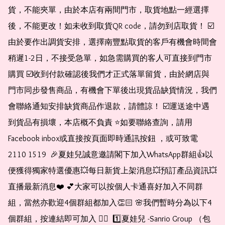
貨，不能夾單，由於本店有兩間門市，取貨地點一經選擇
後，不能更改！如未收到取貨QR code，請勿到店取貨！ ☑️
由於要作出調貨安排，選擇南豐點取貨的客戶有機會時間會
稍遲1-2日，不接受急單，如急需購買的客人可直接到門市
購買 ☑️收到付款確認後我們才正式落單留貨，由於網店與
門市同步發售商品，有機會下單後出現貨品缺貨情況，我們
會聯絡通知安排缺貨商品作退款，請體諒！ ☑️運送途中遇
到貨品有損壞，本店概不負責 ⭐️如要聯絡查詢，請用
Facebook inbox或直接按頁面即時通訊按鈕 ，或可致電 
2110 1519  🎉夏娃兒誠意邀請閣下加入WhatsApp群組👍以
便獲得獨家特選優惠💥每日新貨上架消息💥預訂產品資訊💥
直播最新消息❤️ 💕大家可以按個人卡通喜好加入不同群
組，當然亦歡迎4個群組都加入👏🏻 🌸我們暫時分為以下4
個群組，按連結即可加入 👇🏻  1️⃣夏娃兒 -Sanrio Group （包