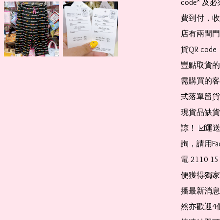
code*
費到付，收
店有兩間門
貨QR co
豐點取貨的
需購買的客
式落單留貨
現貨品缺貨
諒！ ☑️
詢，請用Fa
電 2110 
便獲得獨家
播最新消息
然亦歡迎4