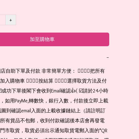
+
加至購物車
−
網店自助下單及付款 非常簡單方便： 👉🏻👉🏻把所有
購物車 👉🏻👉🏻按結算 👉🏻👉🏻選擇取貨方法及付
☑️成功下單後閣下會收到Email確認👍( ☑️請於24小時
，如用PayMe,轉數快，銀行入數，付款後立即上載
截圖到確認email入面的上載收據鏈結上（請註明訂
☑️所有貨品不包郵，收到付款確認後本店會再發電
門市取貨，取貨必須出示通知取貨電郵入面的*QR 