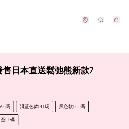
發售日本直送鬆弛熊新款7
-L碼
淺藍色款L-LL碼
黑色款L-L L碼
至L L碼