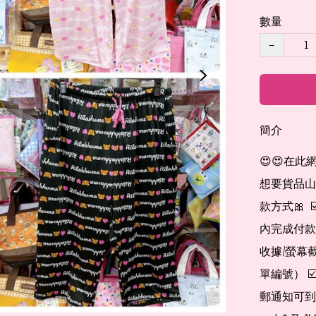
數量
−
簡介
😍😍在此
想要貨品山加入
款方式🎀  
內完成付款
收據/螢幕
單編號） 
郵通知可到