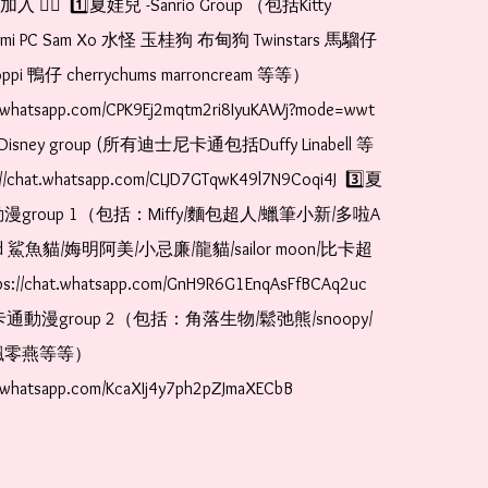
🏻  1️⃣夏娃兒 -Sanrio Group （包括Kitty 
romi PC Sam Xo 水怪 玉桂狗 布甸狗 Twinstars 馬騮仔 
pi 鴨仔 cherrychums marroncream 等等）  
t.whatsapp.com/CPK9Ej2mqtm2ri8IyuKAWj?mode=wwt  
Disney group (所有迪士尼卡通包括Duffy Linabell 等
//chat.whatsapp.com/CLJD7GTqwK49l7N9Coqi4J  3️⃣夏
漫group 1（包括：Miffy/麵包超人/蠟筆小新/多啦A
and 鯊魚貓/娒明阿美/小忌廉/龍貓/sailor moon/比卡超
://chat.whatsapp.com/GnH9R6G1EnqAsFfBCAq2uc  
卡通動漫group 2（包括：角落生物/鬆弛熊/snoopy/
零燕等等）  
t.whatsapp.com/KcaXIj4y7ph2pZJmaXECbB