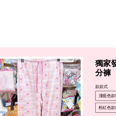
獨家
分褲
款款式
淺藍色款M
粉紅色款L