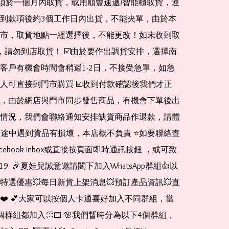
 及必須於一個月內取貨，或用順豐速遞/智能櫃取貨，運
到款項後約3個工作日內出貨，不能夾單，由於本
市，取貨地點一經選擇後，不能更改！如未收到取
de，請勿到店取貨！ ☑️由於要作出調貨安排，選擇南
客戶有機會時間會稍遲1-2日，不接受急單，如急
人可直接到門市購買 ☑️收到付款確認後我們才正
，由於網店與門市同步發售商品，有機會下單後出
情況，我們會聯絡通知安排缺貨商品作退款，請體
運送途中遇到貨品有損壞，本店概不負責 ⭐️如要聯絡查
cebook inbox或直接按頁面即時通訊按鈕 ，或可致
1519  🎉夏娃兒誠意邀請閣下加入WhatsApp群組👍以
特選優惠💥每日新貨上架消息💥預訂產品資訊💥直
❤️ 💕大家可以按個人卡通喜好加入不同群組，當
個群組都加入👏🏻 🌸我們暫時分為以下4個群組，