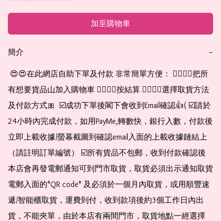
加至購物車
簡介
−
 😍😍在此網店自助下單及付款 非常簡單方便： 👉🏻👉🏻把所
有想要貨品山加入購物車 👉🏻👉🏻按結算 👉🏻👉🏻選擇取貨方法
及付款方式🎀  ☑️成功下單後閣下會收到Email確認👍( ☑️請於
24小時內完成付款，如用PayMe,轉數快，銀行入數，付款後
立即上載收據/螢幕截圖到確認email入面的上載收據鏈結上
（請註明訂單編號） ☑️所有貨品不包郵，收到付款確認後
本店會再發電郵通知可到門市取貨，取貨必須出示通知取貨
電郵入面的*QR code* 及必須於一個月內取貨，或用順豐速
遞/智能櫃取貨，運費到付，收到款項後約3個工作日內出
貨，不能夾單，由於本店有兩間門市，取貨地點一經選擇