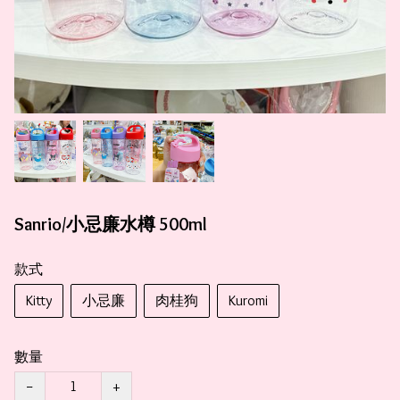
Sanrio/小忌廉水樽 500ml
款式
Kitty
小忌廉
肉桂狗
Kuromi
數量
−
+