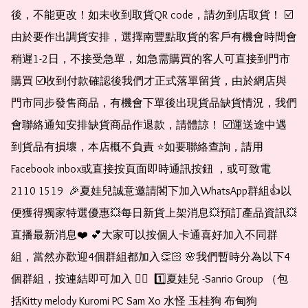
後，不能更改！如未收到取貨QR code，請勿到店取貨！ ☑️
由於要作出調貨安排，選擇南豐點取貨的客戶有機會時間會
稍遲1-2日，不接受急單，如急需購買的客人可直接到門市
購買 ☑️收到付款確認後我們才正式落單留貨，由於網店與
門市同步發售商品，有機會下單後出現貨品缺貨情況，我們
會聯絡通知安排缺貨商品作退款，請體諒！ ☑️運送途中遇
到貨品有損壞，本店概不負責 ⭐️如要聯絡查詢，請用
Facebook inbox或直接按頁面即時通訊按鈕 ，或可致電 
2110 1519  🎉夏娃兒誠意邀請閣下加入WhatsApp群組👍以
便獲得獨家特選優惠💥每日新貨上架消息💥預訂產品資訊💥
直播最新消息❤️ 💕大家可以按個人卡通喜好加入不同群
組，當然亦歡迎4個群組都加入👏🏻 🌸我們暫時分為以下4
個群組，按連結即可加入 👇🏻  1️⃣夏娃兒 -Sanrio Group （包
括Kitty melody Kuromi PC Sam Xo 水怪 玉桂狗 布甸狗 