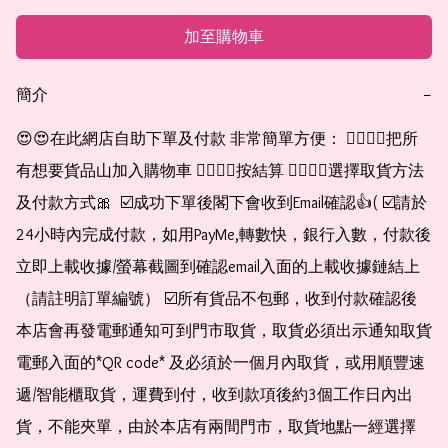
加至購物車
簡介
−
😍😍在此網店自助下單及付款 非常簡單方便： 👉🏻👉🏻把所
有想要貨品山加入購物車 👉🏻👉🏻按結算 👉🏻👉🏻選擇取貨方法
及付款方式🎀  ☑️成功下單後閣下會收到Email確認👍( ☑️請於
24小時內完成付款，如用PayMe,轉數快，銀行入數，付款後
立即上載收據/螢幕截圖到確認email入面的上載收據鏈結上
（請註明訂單編號） ☑️所有貨品不包郵，收到付款確認後
本店會再發電郵通知可到門市取貨，取貨必須出示通知取貨
電郵入面的*QR code* 及必須於一個月內取貨，或用順豐速
遞/智能櫃取貨，運費到付，收到款項後約3個工作日內出
貨，不能夾單，由於本店有兩間門市，取貨地點一經選擇