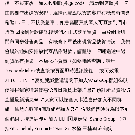
後，不能更改！如未收到取貨QR code，請勿到店取貨！ ☑️
由於要作出調貨安排，選擇南豐點取貨的客戶有機會時間會
稍遲1-2日，不接受急單，如急需購買的客人可直接到門市
購買 ☑️收到付款確認後我們才正式落單留貨，由於網店與
門市同步發售商品，有機會下單後出現貨品缺貨情況，我們
會聯絡通知安排缺貨商品作退款，請體諒！ ☑️運送途中遇
到貨品有損壞，本店概不負責 ⭐️如要聯絡查詢，請用
Facebook inbox或直接按頁面即時通訊按鈕 ，或可致電 
2110 1519  🎉夏娃兒誠意邀請閣下加入WhatsApp群組👍以
便獲得獨家特選優惠💥每日新貨上架消息💥預訂產品資訊💥
直播最新消息❤️ 💕大家可以按個人卡通喜好加入不同群
組，當然亦歡迎4個群組都加入👏🏻 🌸我們暫時分為以下4
個群組，按連結即可加入 👇🏻  1️⃣夏娃兒 -Sanrio Group （包
括Kitty melody Kuromi PC Sam Xo 水怪 玉桂狗 布甸狗 