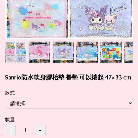
Sanrio防水軟身膠枱墊 餐墊 可以捲起 47×33 cm
款式
數量
−
+