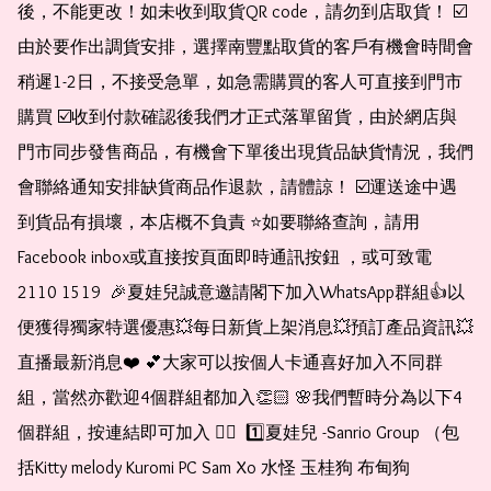
後，不能更改！如未收到取貨QR code，請勿到店取貨！ ☑️
由於要作出調貨安排，選擇南豐點取貨的客戶有機會時間會
稍遲1-2日，不接受急單，如急需購買的客人可直接到門市
購買 ☑️收到付款確認後我們才正式落單留貨，由於網店與
門市同步發售商品，有機會下單後出現貨品缺貨情況，我們
會聯絡通知安排缺貨商品作退款，請體諒！ ☑️運送途中遇
到貨品有損壞，本店概不負責 ⭐️如要聯絡查詢，請用
Facebook inbox或直接按頁面即時通訊按鈕 ，或可致電 
2110 1519  🎉夏娃兒誠意邀請閣下加入WhatsApp群組👍以
便獲得獨家特選優惠💥每日新貨上架消息💥預訂產品資訊💥
直播最新消息❤️ 💕大家可以按個人卡通喜好加入不同群
組，當然亦歡迎4個群組都加入👏🏻 🌸我們暫時分為以下4
個群組，按連結即可加入 👇🏻  1️⃣夏娃兒 -Sanrio Group （包
括Kitty melody Kuromi PC Sam Xo 水怪 玉桂狗 布甸狗 