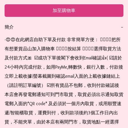
加至購物車
簡介
−
-😍😍在此網店自助下單及付款 非常簡單方便： 👉🏻👉🏻把所
有想要貨品山加入購物車 👉🏻👉🏻按結算 👉🏻👉🏻選擇取貨方法
及付款方式🎀  ☑️成功下單後閣下會收到Email確認👍( ☑️請於
24小時內完成付款，如用PayMe,轉數快，銀行入數，付款後
立即上載收據/螢幕截圖到確認email入面的上載收據鏈結上
（請註明訂單編號） ☑️所有貨品不包郵，收到付款確認後
本店會再發電郵通知可到門市取貨，取貨必須出示通知取貨
電郵入面的*QR code* 及必須於一個月內取貨，或用順豐速
遞/智能櫃取貨，運費到付，收到款項後約3個工作日內出
貨，不能夾單，由於本店有兩間門市，取貨地點一經選擇