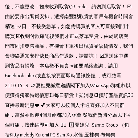
後，不能更改！如未收到取貨QR code，請勿到店取貨！ ☑️
由於要作出調貨安排，選擇南豐點取貨的客戶有機會時間會
稍遲1-2日，不接受急單，如急需購買的客人可直接到門市
購買 ☑️收到付款確認後我們才正式落單留貨，由於網店與
門市同步發售商品，有機會下單後出現貨品缺貨情況，我們
會聯絡通知安排缺貨商品作退款，請體諒！ ☑️運送途中遇
到貨品有損壞，本店概不負責 ⭐️如要聯絡查詢，請用
Facebook inbox或直接按頁面即時通訊按鈕 ，或可致電 
2110 1519  🎉夏娃兒誠意邀請閣下加入WhatsApp群組👍以
便獲得獨家特選優惠💥每日新貨上架消息💥預訂產品資訊💥
直播最新消息❤️ 💕大家可以按個人卡通喜好加入不同群
組，當然亦歡迎4個群組都加入👏🏻 🌸我們暫時分為以下4
個群組，按連結即可加入 👇🏻  1️⃣夏娃兒 -Sanrio Group （包
括Kitty melody Kuromi PC Sam Xo 水怪 玉桂狗 布甸狗 