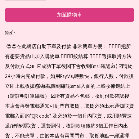
加至購物車
簡介
−
 😍😍在此網店自助下單及付款 非常簡單方便： 👉🏻👉🏻把所
有想要貨品山加入購物車 👉🏻👉🏻按結算 👉🏻👉🏻選擇取貨方法
及付款方式🎀  ☑️成功下單後閣下會收到Email確認👍( ☑️請於
24小時內完成付款，如用PayMe,轉數快，銀行入數，付款後
立即上載收據/螢幕截圖到確認email入面的上載收據鏈結上
（請註明訂單編號） ☑️所有貨品不包郵，收到付款確認後
本店會再發電郵通知可到門市取貨，取貨必須出示通知取貨
電郵入面的*QR code* 及必須於一個月內取貨，或用順豐速
遞/智能櫃取貨，運費到付，收到款項後約3個工作日內出
貨，不能夾單，由於本店有兩間門市，取貨地點一經選擇