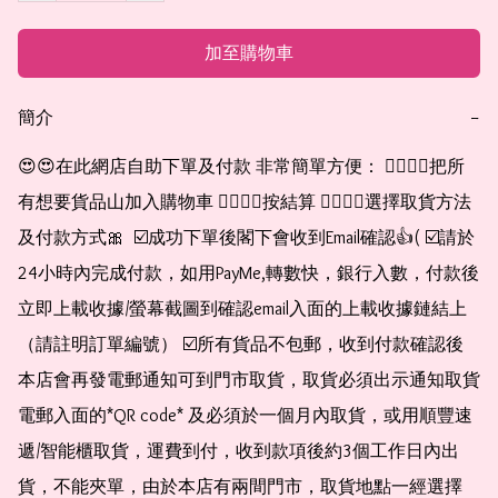
加至購物車
簡介
−
😍😍在此網店自助下單及付款 非常簡單方便： 👉🏻👉🏻把所
有想要貨品山加入購物車 👉🏻👉🏻按結算 👉🏻👉🏻選擇取貨方法
及付款方式🎀  ☑️成功下單後閣下會收到Email確認👍( ☑️請於
24小時內完成付款，如用PayMe,轉數快，銀行入數，付款後
立即上載收據/螢幕截圖到確認email入面的上載收據鏈結上
（請註明訂單編號） ☑️所有貨品不包郵，收到付款確認後
本店會再發電郵通知可到門市取貨，取貨必須出示通知取貨
電郵入面的*QR code* 及必須於一個月內取貨，或用順豐速
遞/智能櫃取貨，運費到付，收到款項後約3個工作日內出
貨，不能夾單，由於本店有兩間門市，取貨地點一經選擇