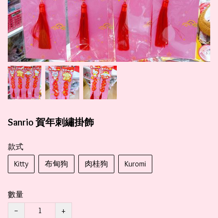
Sanrio 賀年刺繡掛飾
款式
Kitty
布甸狗
肉桂狗
Kuromi
數量
−
+