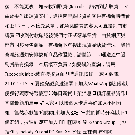
後，不能更改！如未收到取貨QR code，請勿到店取貨！ ☑️
由於要作出調貨安排，選擇南豐點取貨的客戶有機會時間會
稍遲1-2日，不接受急單，如急需購買的客人可直接到門市
購買 ☑️收到付款確認後我們才正式落單留貨，由於網店與
門市同步發售商品，有機會下單後出現貨品缺貨情況，我們
會聯絡通知安排缺貨商品作退款，請體諒！ ☑️運送途中遇
到貨品有損壞，本店概不負責 ⭐️如要聯絡查詢，請用
Facebook inbox或直接按頁面即時通訊按鈕 ，或可致電 
2110 1519  🎉夏娃兒誠意邀請閣下加入WhatsApp群組👍以
便獲得獨家特選優惠💥每日新貨上架消息💥預訂產品資訊💥
直播最新消息❤️ 💕大家可以按個人卡通喜好加入不同群
組，當然亦歡迎4個群組都加入👏🏻 🌸我們暫時分為以下4
個群組，按連結即可加入 👇🏻  1️⃣夏娃兒 -Sanrio Group （包
括Kitty melody Kuromi PC Sam Xo 水怪 玉桂狗 布甸狗 