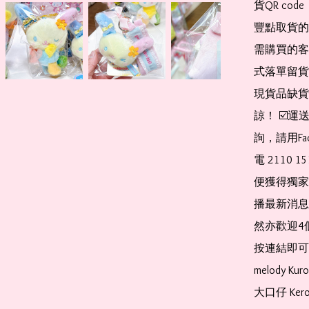
貨QR co
豐點取貨的
需購買的客
式落單留貨
現貨品缺貨
諒！ ☑️
詢，請用Fa
電 2110 
便獲得獨家
播最新消息
然亦歡迎4
按連結即可加入 
melody Ku
大口仔 Kerop