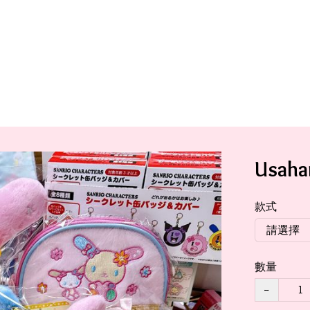
Usa
款式
數量
−