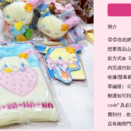
簡介
😍😍在此
想要貨品山加入
款方式🎀  
內完成付款
收據/螢幕
單編號） 
郵通知可到
code*
費到付，收
店有兩間門