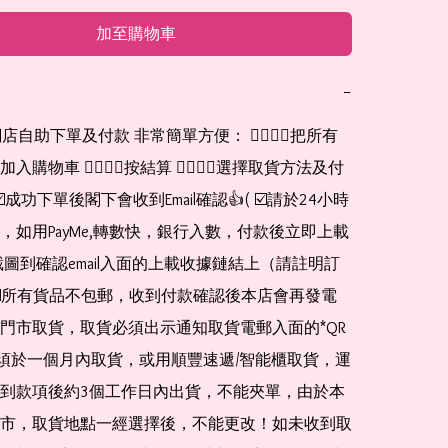
加至購物車
−
網店自助下單及付款 非常簡單方便： 👉🏻👉🏻把所有
購物車 👉🏻👉🏻按結算 👉🏻👉🏻選擇取貨方法及付
☑️成功下單後閣下會收到Email確認👍( ☑️請於24小時
，如用PayMe,轉數快，銀行入數，付款後立即上載
截圖到確認email入面的上載收據鏈結上（請註明訂
☑️所有貨品不包郵，收到付款確認後本店會再發電
門市取貨，取貨必須出示通知取貨電郵入面的*QR 
 及必須於一個月內取貨，或用順豐速遞/智能櫃取貨，運
到款項後約3個工作日內出貨，不能夾單，由於本
市，取貨地點一經選擇後，不能更改！如未收到取