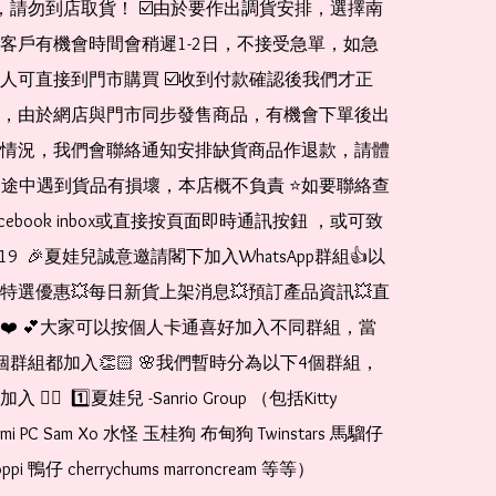
de，請勿到店取貨！ ☑️由於要作出調貨安排，選擇南
客戶有機會時間會稍遲1-2日，不接受急單，如急
人可直接到門市購買 ☑️收到付款確認後我們才正
，由於網店與門市同步發售商品，有機會下單後出
情況，我們會聯絡通知安排缺貨商品作退款，請體
運送途中遇到貨品有損壞，本店概不負責 ⭐️如要聯絡查
cebook inbox或直接按頁面即時通訊按鈕 ，或可致
1519  🎉夏娃兒誠意邀請閣下加入WhatsApp群組👍以
特選優惠💥每日新貨上架消息💥預訂產品資訊💥直
❤️ 💕大家可以按個人卡通喜好加入不同群組，當
個群組都加入👏🏻 🌸我們暫時分為以下4個群組，
🏻  1️⃣夏娃兒 -Sanrio Group （包括Kitty 
romi PC Sam Xo 水怪 玉桂狗 布甸狗 Twinstars 馬騮仔 
pi 鴨仔 cherrychums marroncream 等等）  