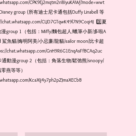
t.whatsapp.com/CPK9Ej2mqtm2ri8IyuKAWj?mode=wwt  
Disney group (所有迪士尼卡通包括Duffy Linabell 等
//chat.whatsapp.com/CLJD7GTqwK49l7N9Coqi4J  3️⃣夏
漫group 1（包括：Miffy/麵包超人/蠟筆小新/多啦A
and 鯊魚貓/娒明阿美/小忌廉/龍貓/sailor moon/比卡超
://chat.whatsapp.com/GnH9R6G1EnqAsFfBCAq2uc  
卡通動漫group 2（包括：角落生物/鬆弛熊/snoopy/
零燕等等）  
t.whatsapp.com/KcaXIj4y7ph2pZJmaXECbB